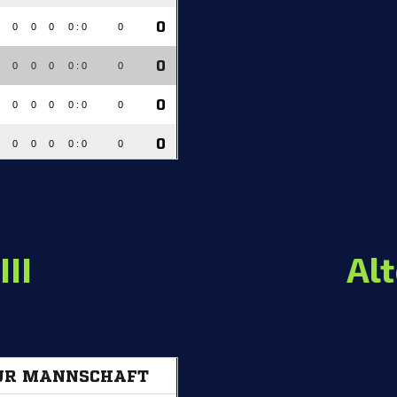
III
Al