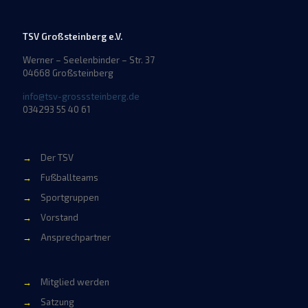
TSV Großsteinberg e.V.
Werner – Seelenbinder – Str. 37
04668 Großsteinberg
info@tsv-grosssteinberg.de
034293 55 40 61
→
Der TSV
→
Fußballteams
→
Sportgruppen
→
Vorstand
→
Ansprechpartner
→
Mitglied werden
→
Satzung