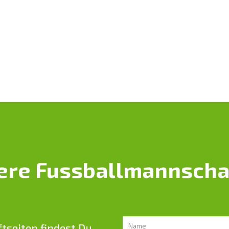
ere Fussballmannscha
tseiten findest Du