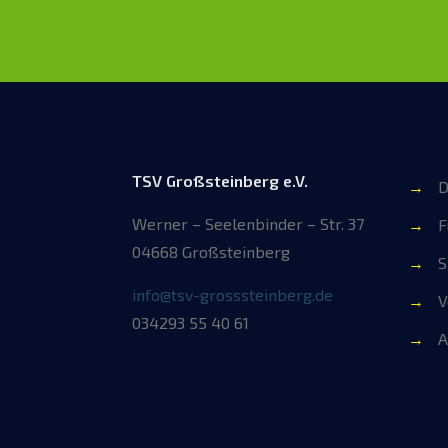
TSV Großsteinberg e.V.
→
D
Werner – Seelenbinder – Str. 37
→
F
04668 Großsteinberg
→
S
info@tsv-grosssteinberg.de
→
V
034293 55 40 61
→
A