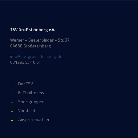
TSV Großsteinberg e.V.
Werner – Seelenbinder – Str. 37
04668 Großsteinberg
info@tsv-grosssteinberg.de
034293 55 40 61
→
Der TSV
→
Fußballteams
→
Sportgruppen
→
Vorstand
→
Ansprechpartner